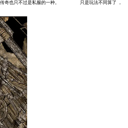
得热血传奇也只不过是私服的一种。 只是玩法不同算了 ，