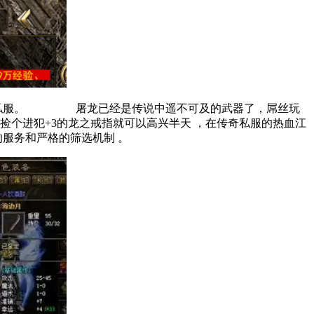
。 屠龙已经是传说中遥不可及的武器了，屌丝玩
个进犯+3的龙之戒指就可以高兴半天 ，在传奇私服的热血江
服务和严格的筛选机制 。