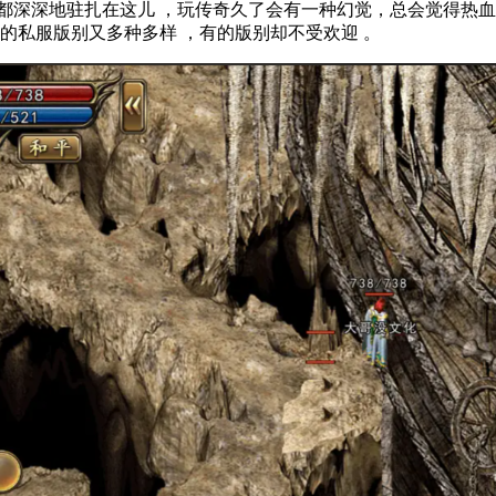
深深地驻扎在这儿 ，玩传奇久了会有一种幻觉，总会觉
私服版别又多种多样 ，有的版别却不受欢迎 。