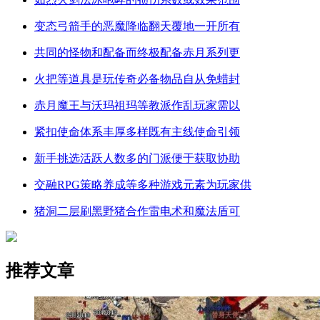
变态弓箭手的恶魔降临翻天覆地一开所有
共同的怪物和配备而终极配备赤月系列更
火把等道具是玩传奇必备物品自从免蜡封
赤月魔王与沃玛祖玛等教派作乱玩家需以
紧扣使命体系丰厚多样既有主线使命引领
新手挑选活跃人数多的门派便于获取协助
交融RPG策略养成等多种游戏元素为玩家供
猪洞二层刷黑野猪合作雷电术和魔法盾可
推荐文章