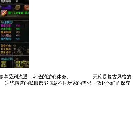
受到流通，刺激的游戏体会。 无论是复古风格的
。 这些精选的私服都能满意不同玩家的需求，激起他们的探究