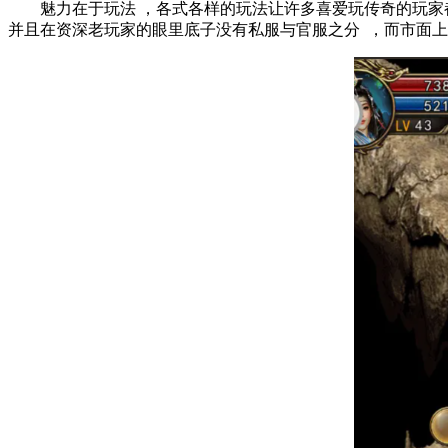
魅力在于玩法 ，各式各样的玩法让许多喜爱玩传奇的玩家都
并且在资深老玩家的眼里底子没有私服与官服之分  ，而市面上的