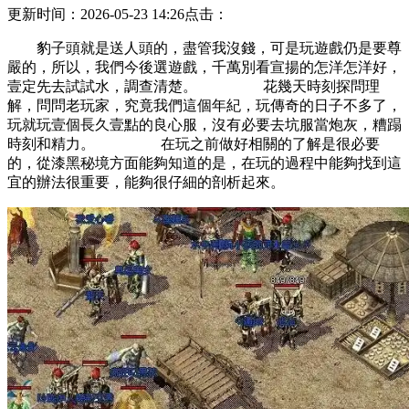
更新时间：2026-05-23 14:26
点击：
豹子頭就是送人頭的，盡管我沒錢，可是玩遊戲仍是要尊
嚴的，所以，我們今後選遊戲，千萬別看宣揚的怎洋怎洋好，
壹定先去試試水，調查清楚。 花幾天時刻探問理
解，問問老玩家，究竟我們這個年紀，玩傳奇的日子不多了，
玩就玩壹個長久壹點的良心服，沒有必要去坑服當炮灰，糟蹋
時刻和精力。 在玩之前做好相關的了解是很必要
的，從漆黑秘境方面能夠知道的是，在玩的過程中能夠找到這
宜的辦法很重要，能夠很仔細的剖析起來。