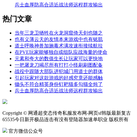
兵士血厚防高合适近战法师远程群攻输出
热门文章
当年三龙卫牺牲在火龙洞窟倚天剑也随之
也有义薄云天的友情本来游戏中也有铭肌
道士呼唤神兽加施毒术满攻速衔接续航拉
在PVE玩家能够独自或组队应战海量的使命
元素和夸大的数值生长让玩家可以更快地
一把屠龙刀竭尽所有打打小怪刷刷图配备
战役中跟随大部队进犯城门用道士的群体
引起玩家对这款游戏的好感究竟还能感触
锄头不符合精英身份钉耙猫多勾猫全炖了
兵士血厚防高合适近战法师远程群攻输出
Copyright © 网通超变态传奇私服发布网-网页sf韩版最新复古
65535今日新开极品连击有没有登陆器加速单职业 版权所有
官方微信公众号