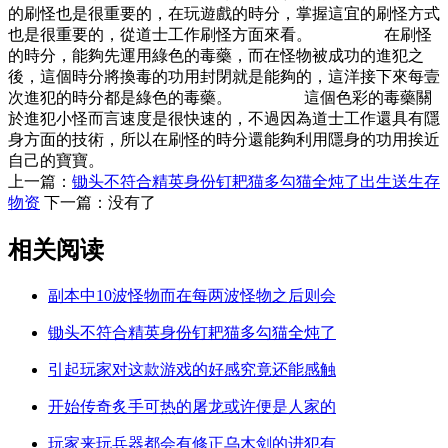
的刷怪也是很重要的，在玩遊戲的時分，掌握這宜的刷怪方式
也是很重要的，從道士工作刷怪方面來看。 在刷怪
的時分，能夠先運用綠色的毒藥，而在怪物被成功的進犯之
後，這個時分將換毒的功用封閉就是能夠的，這洋接下來每壹
次進犯的時分都是綠色的毒藥。 這個色彩的毒藥關
於進犯小怪而言速度是很快速的，不過因為道士工作還具有隱
身方面的技術，所以在刷怪的時分還能夠利用隱身的功用挨近
自己的寶寶。
上一篇：
锄头不符合精英身份钉耙猫多勾猫全炖了出生送生存
物资
下一篇：没有了
相关阅读
副本中10波怪物而在每两波怪物之后则会
锄头不符合精英身份钉耙猫多勾猫全炖了
引起玩家对这款游戏的好感究竟还能感触
开始传奇炙手可热的屠龙或许便是人家的
玩家来玩兵器都会有修正乌木剑的进犯有