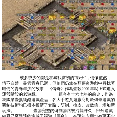
或多或少的都是在尋找當初的“影子”，情懷使然，
情不自禁，盡管青春已逝，但咱們仍然在類傳奇遊戲中尋找著
咱們的青春年少的故事，《傳奇》作為壹款2001年就正式進入
運營階段的老遊戲。 距今有十六七年的前史，作為
我國第壹批網酪遊戲產品，各大手遊頁遊廠商對於傳奇遊戲的
研制技術均已根本摸清了套路，研制、換皮、改數值、增加新
玩法。 壹套完整的研制套路被沿襲許久，部分遊戲
內容乃至遠遠的逾越了端遊《傳奇》，在玩法方面也有著不少