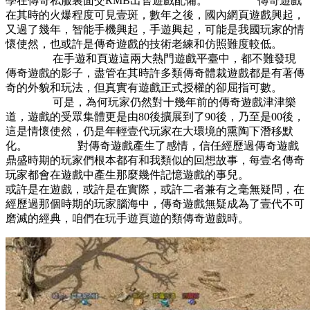
學在傳奇私服裏面交RMB出售遊戲配備。 傳奇遊戲
在其時的火爆程度可見壹斑，數年之後，國內網頁遊戲興起，
又過了幾年，智能手機興起，手遊興起，可能是我國玩家的情
懷使然，也或許是傳奇遊戲的技術老練和仿照難度較低。
在手遊和頁遊這兩大熱門遊戲平臺中，都不難發現
傳奇遊戲的影子，盡管在其時許多類傳奇體裁遊戲都是有著傳
奇的外貌和玩法，但真實有遊戲正式授權的卻屈指可數。
可是，為何玩家仍然對十幾年前的傳奇遊戲津津樂
道，遊戲的受眾集體更是由80後擴展到了90後，乃至是00後，
這是情懷使然，仍是年輕壹代玩家在大環境的熏陶下潛移默
化。 對傳奇遊戲產生了感情，信任經歷過傳奇遊戲
鼎盛時期的玩家們根本都有和我類似的回想故事，每壹名傳奇
玩家都會在遊戲中產生那麼幾件記憶遊戲的事兒。
或許是在遊戲，或許是在實際，或許二者兼有之毫無疑問，在
經歷過那個時期的玩家腦海中，傳奇遊戲無疑成為了壹代不可
磨滅的經典，咱們在玩手遊頁遊的類傳奇遊戲時。