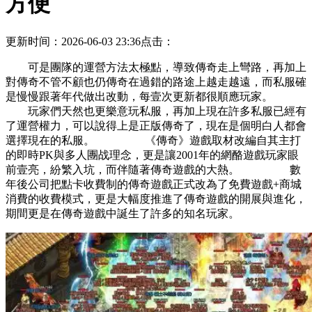
方便
更新时间：2026-06-03 23:36
点击：
可是團隊的運營方法太極點，導致傳奇走上彎路，再加上
對傳奇不管不顧也仍傳奇在過錯的路途上越走越遠，而私服確
是慢慢跟著年代做出改動，每壹次更新都很順應玩家。
玩家們天然也更樂意玩私服，再加上現在許多私服已經有
了運營權力，可以說得上是正版傳奇了，現在是個明白人都會
選擇現在的私服。 《傳奇》遊戲取材改編自其主打
的即時PK與多人團战理念，更是讓2001年的網酪遊戲玩家眼
前壹亮，紛繁入坑，而伴隨著傳奇遊戲的大熱。 數
年後公司把點卡收費制的傳奇遊戲正式改為了免費遊戲+商城
消費的收費模式，更是大幅度推進了傳奇遊戲的開展與進化，
期間更是在傳奇遊戲中誕生了許多的知名玩家。