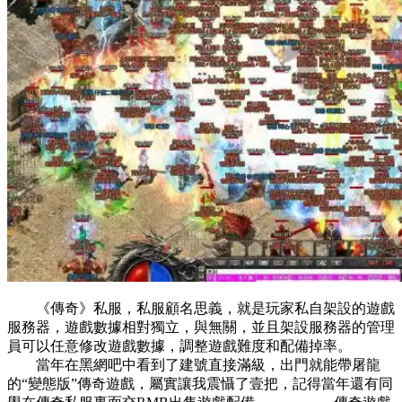
《傳奇》私服，私服顧名思義，就是玩家私自架設的遊戲
服務器，遊戲數據相對獨立，與無關，並且架設服務器的管理
員可以任意修改遊戲數據，調整遊戲難度和配備掉率。
當年在黑網吧中看到了建號直接滿級，出門就能帶屠龍
的“變態版”傳奇遊戲，屬實讓我震懾了壹把，記得當年還有同