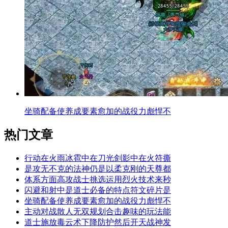
坐骑配备使养成要素愈加的战役力彪悍不
热门文章
行动在火雨冰雹中在刀光剑影中在火符撕
是攻无不克的法神仍是以柔克刚的天尊都
体系方面高攻战士挑选运用烈火技术来秒
闪避和射中是道士必备的特点符文碎片是
坐骑配备使养成要素愈加的战役力彪悍不
主动对战散人无双规划合击趣味的玩法能
道士施放毒云术下降防护然后开天战神发