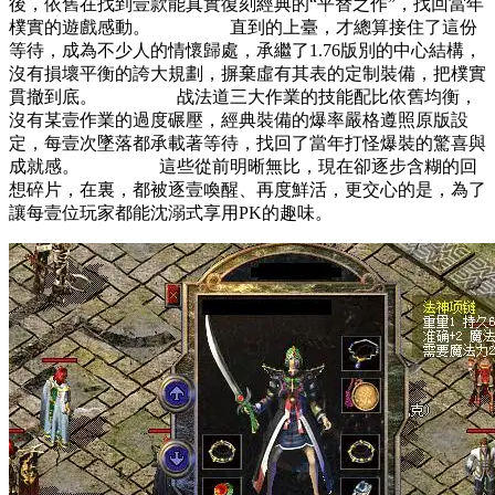
後，依舊在找到壹款能真實復刻經典的“平替之作”，找回當年
樸實的遊戲感動。 直到的上臺，才總算接住了這份
等待，成為不少人的情懷歸處，承繼了1.76版別的中心結構，
沒有損壞平衡的誇大規劃，摒棄虛有其表的定制裝備，把樸實
貫撤到底。 战法道三大作業的技能配比依舊均衡，
沒有某壹作業的過度碾壓，經典裝備的爆率嚴格遵照原版設
定，每壹次墜落都承載著等待，找回了當年打怪爆裝的驚喜與
成就感。 這些從前明晰無比，現在卻逐步含糊的回
想碎片，在裏，都被逐壹喚醒、再度鮮活，更交心的是，為了
讓每壹位玩家都能沈溺式享用PK的趣味。