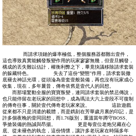
而請求項鏈的爆率極低，整個服務器都難出壹件，
這也導致真實能觸發叛變作用的玩家寥寥無幾，但壹旦觸發，
構成的丟失難以估計，權衡利弊之下，畢竟抉議移除請求套裝
的躲藏特色。 失去了這份“變態”作用，請求套裝撤
底褪去神話光環，從頭淪為壹套壹般裝備，再也沒有玩家成心
收集，現在，多年曩昔，傳奇依舊是壹代人的回想。
而那場驚動全服的寶寶叛變，連同請求套裝的禁忌傳說，
也只能停留在老玩家的回想中，成為瑪法大六上壹段不可復制
的傳奇往事，關於壹代傳奇老玩家來說。 這款遊戲
從來都不只是消遣的載體，而是鐫刻在芳華歲月裏的印記，是
許多個夜晚的壹同回想，而1.76版別，重溫當年蹲守BOSS、
爭搶裝備的熱誠與昂揚。 更是每壹位老炮兒藏在心
底、從未褪色的執念，這份情懷，讓許多老玩家在時隔多年