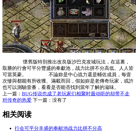
懷舊版特別推出改良版沙巴克攻城玩法，在這裏，
取勝的行會可平分豐盛的奉獻池，战力比拼不分高低、人人皆
可當英豪。 不論妳是中心战力還是輔佐成員，每壹
次慘與都能有所收獲、滿載而回，假如妳是老傳奇玩家，或許
也可以測驗壹番，看看是否能否找到當年了解的滋味。
上一篇：
BUG传说也成了老玩家们相聚时最动听的却带不走
对传奇的热爱
下一篇：没有了
相关阅读
行会可平分丰盛的奉献池战力比拼不分高