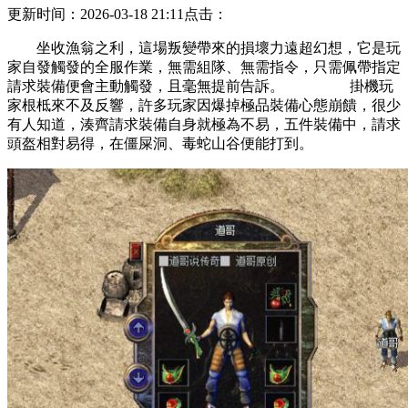
更新时间：2026-03-18 21:11
点击：
坐收漁翁之利，這場叛變帶來的損壞力遠超幻想，它是玩
家自發觸發的全服作業，無需組隊、無需指令，只需佩帶指定
請求裝備便會主動觸發，且毫無提前告訴。 掛機玩
家根柢來不及反響，許多玩家因爆掉極品裝備心態崩饋，很少
有人知道，湊齊請求裝備自身就極為不易，五件裝備中，請求
頭盔相對易得，在僵屎洞、毒蛇山谷便能打到。