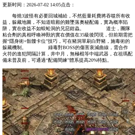
更新时间：2026-07-02 14:05
点击：
每燒3波怪有必要回城補給，不然藍量耗費將吞噬所有收
益，躲藏地圖，不知道暗殿的雞墜落奧秘配備，實為概率陷
阱，實在收益不如蜈蚣洞的兄惡鉗蟲。 道士，團隊
粘合劑的真相呼喚神獸的實在價值在35級後閃現，但前期需把
握“隱身術+骷髏卡位”技巧，可在豬洞單刷白野豬，施毒術的
躲藏機制。 綠毒對BOSS的傷害衰減曲線，需合作
火符的進犯間隔計算，井中月，無極棍等中端武器，在祖瑪配
備未普及前，可通過“配備間練”體系提高20%特點。