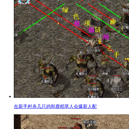
在新手村杀几只鸡和鹿稻草人会爆新人配