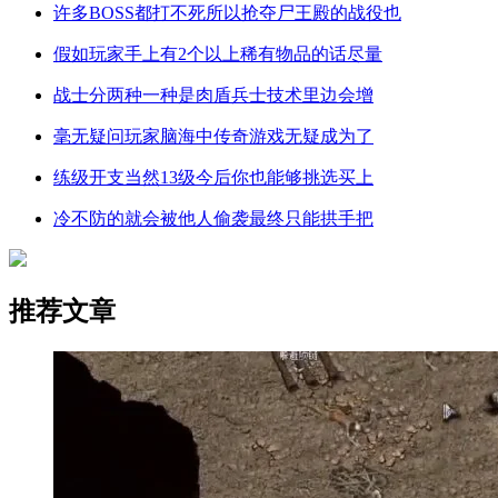
许多BOSS都打不死所以抢夺尸王殿的战役也
假如玩家手上有2个以上稀有物品的话尽量
战士分两种一种是肉盾兵士技术里边会增
毫无疑问玩家脑海中传奇游戏无疑成为了
练级开支当然13级今后你也能够挑选买上
冷不防的就会被他人偷袭最终只能拱手把
推荐文章