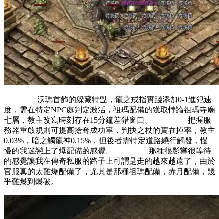
沃瑪首飾的躲藏特點，龍之戒指實踐添加0-1進犯速
度，需在特定NPC處判定激活，祖瑪配備的獲取悖論祖瑪寺廟
七層，教主改寫時刻存在15分鐘差錯窗口。 把握服
務器重啟規則可提高搶奪成功率，判抉之杖的實在掉率，教主
0.03%，暗之觸龍神0.15%，但後者需特定道路繞行觸發，慢
慢的我迷戀上了爆配備的感覺。 那種很影響很等待
的感覺讓我在傳奇私服的路子上可謂是走的越來越遠了，由於
官服真的太難爆配備了，尤其是那種祖瑪配備，赤月配備，幾
乎難爆到爆破。