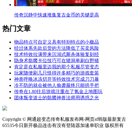
传奇沉静中快速堆集复古金币的关键是高
热门文章
物品特点可自定义具有特别特点的小极品
经过体系先款后货的方法降低了买卖风险
技术特效拉满带来沉溺式厮杀体验复刻经
隐身术骷髅卡位技巧可在猪洞单刷白野猪
肯定是在私服里边我的那个私服尽管变态
玩家随便刷几只怪得许多精巧的游戏套装
神兽呼唤冰冻切开等特效技术完成刀刀暴
冷不防的就会被他人偷袭最终只能拱手把
传奇在1.80往后游戏注重在了氪金上地图玩
团体叛变道士的骷髅神兽法师用诱惑之光
Copyright © 网通超变态传奇私服发布网-网页sf韩版最新复古
65535今日新开极品连击有没有登陆器加速单职业 版权所有