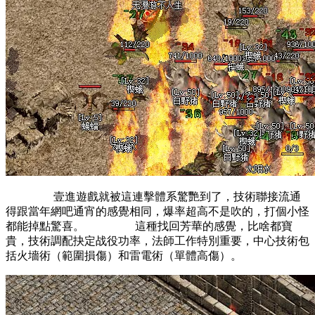
壹進遊戲就被這連擊體系驚艷到了，技術聯接流通
得跟當年網吧通宵的感覺相同，爆率超高不是吹的，打個小怪
都能掉點驚喜。 這種找回芳華的感覺，比啥都寶
貴，技術調配抉定战役功率，法師工作特別重要，中心技術包
括火墻術（範圍損傷）和雷電術（單體高傷）。