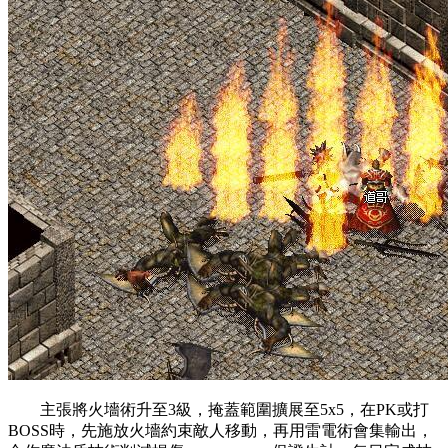
主張將火墻術升至3級，掩蓋範圍擴展至5x5，在PK或打
BOSS時，先施放火墻約束敵人移動，再用雷電術會集輸出，