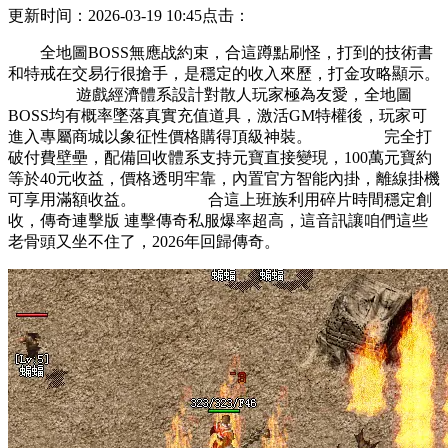
更新时间：2026-03-19 10:45
点击：
全地圖BOSS無應战約束，合這蹲點刷怪，打到的技術書
和特戒在交易行很搶手，是穩定的收入來歷，打金攻略顯示。
遊戲經濟體系設計對散人玩家極為友愛，全地圖
BOSS均有概率墜落真實充值道具，激活GM特權後，玩家可
進入專屬商城以象征性價格購得頂級神裝。 完全打
破付費壁壘，配備回收體系支持元寶直接變現，100萬元寶約
等於40元收益，價格透明牢靠，內置官方智能內掛，離線掛機
可享用滿額收益。 合這上班族利用碎片時間穩定創
收，傳奇連擊版 連擊傳奇私服爆率超高，這音訊讓咱們這些
老骨頭又坐不住了，2026年回歸傳奇。