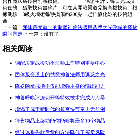
合作魔法盾技術削減損傷。 保證生計，每日完成技
術任務，獲取技術書碎片，可在某開箱渠道兌換高檔技術，根
據測驗，3級火墻術每秒損傷約200點，趕忙優化妳的技術組
合。
上一篇：
团体叛变道士的骷髅神兽法师用诱惑之光呼喊的怪物
瞬间暴走
下一篇：没有了
相关阅读
调配决定战役功率法师工作特别重要中心
团体叛变道士的骷髅神兽法师用诱惑之光
降妖除魔戒指不仅能增强本身的输出能力
神兽呼唤冰冻切开等特效技术完成刀刀暴
增添了属于新时代的超爽快节奏史无前例
待售物品上架功能你能够将最多10个物品
经过体系先款后货的方法降低了买卖风险