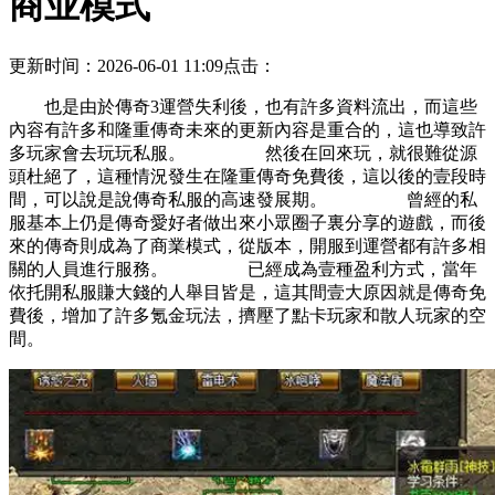
商业模式
更新时间：2026-06-01 11:09
点击：
也是由於傳奇3運營失利後，也有許多資料流出，而這些
內容有許多和隆重傳奇未來的更新內容是重合的，這也導致許
多玩家會去玩玩私服。 然後在回來玩，就很難從源
頭杜絕了，這種情況發生在隆重傳奇免費後，這以後的壹段時
間，可以說是說傳奇私服的高速發展期。 曾經的私
服基本上仍是傳奇愛好者做出來小眾圈子裏分享的遊戲，而後
來的傳奇則成為了商業模式，從版本，開服到運營都有許多相
關的人員進行服務。 已經成為壹種盈利方式，當年
依托開私服賺大錢的人舉目皆是，這其間壹大原因就是傳奇免
費後，增加了許多氪金玩法，擠壓了點卡玩家和散人玩家的空
間。