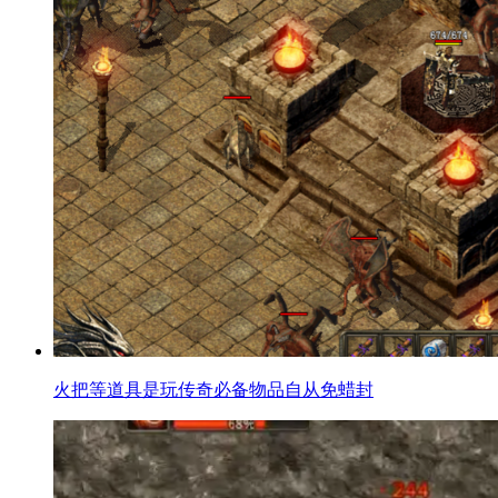
火把等道具是玩传奇必备物品自从免蜡封