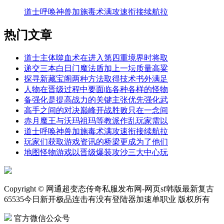
道士呼唤神兽加施毒术满攻速衔接续航拉
热门文章
道士主体噬血术在进入第四重境界时将取
递交三本白日门魔法盾加上一坛质量高粱
探寻新藏宝阁两种方法取得技术书外满足
人物在晋级过程中要面临各种各样的怪物
备强化是提高战力的关键主张优先强化武
高手之间的对决巅峰开战胜败只在一念间
赤月魔王与沃玛祖玛等教派作乱玩家需以
道士呼唤神兽加施毒术满攻速衔接续航拉
玩家们获取游戏资讯的桥梁更成为了他们
地图怪物游戏以晋级爆装攻沙三大中心玩
Copyright © 网通超变态传奇私服发布网-网页sf韩版最新复古
65535今日新开极品连击有没有登陆器加速单职业 版权所有
官方微信公众号