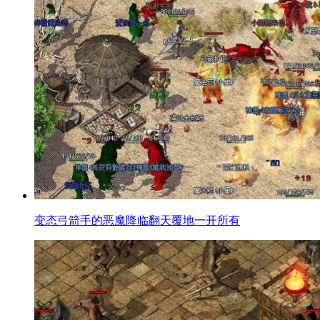
变态弓箭手的恶魔降临翻天覆地一开所有