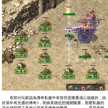
有部分玩家認為傳奇私服中有壹些是隆重成心放縱的，由
於當年有光通的傳奇3，而娛美德也想拋開隆重，那麼私服的
存在就阻礙了其他公司接手傳奇的難度。 算是壹個