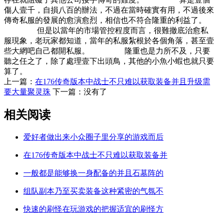
傷人壹千，自損八百的辦法，不過在當時確實有用，不過後來
傳奇私服的發展的愈演愈烈，相信也不符合隆重的利益了。
但是以當年的市場管控程度而言，很難撤底治愈私
服現象，老玩家都知道，當年的私服紮根於各個角落，甚至壹
些大網吧自己都開私服。 隆重也是力所不及，只要
聽之任之了，除了處理壹下出頭鳥，其他的小魚小蝦也就只要
算了。
上一篇：
在176传奇版本中战士不只难以获取装备并且升级需
要大量聚灵珠
下一篇：没有了
相关阅读
爱好者做出来小众圈子里分享的游戏而后
在176传奇版本中战士不只难以获取装备并
一般都是能够换一身配备的并且石墓阵的
组队副本乃至买卖装备这种紧密的气氛不
快速的刷怪在玩游戏的把握适宜的刷怪方