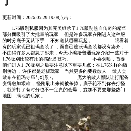
了
更新时间：2026-05-29 19:08
点击：
1.76版别私服因为其完美继承了1.76版别热血传奇的精华
部分而吸引了大批量的玩家 ，但是许多玩家在刚进入这种服
的时分底子无从下手 ，不知道从哪里玩起 。 眼看着
有的玩家现已祖玛套装了 ，而自己连沃玛套装都没有凑齐，
不由得许多人都急了起来，今天小编给普通玩家介绍一些对于
1.76版别比较有用的搞配备技巧。 不喜勿喷，首要
咱们进入1 .76版别之后要注意以下重要几点：在1.76这样的版
别傍边 ，许多都是老板玩家，当然更多的要数散人 ，散人会
散布在祖玛寺庙与幻景7。 庞大的散人部队让打配备
变得愈加艰难 ，怪刚刷出来就被杀掉，底子轮不到你去打怪
，就算打了有时分也不一定真的会爆 ，愈加不要去那些热门
地图，满地的玩家 。