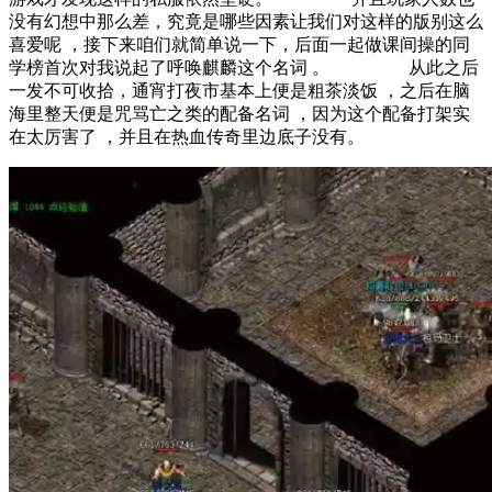
没有幻想中那么差，究竟是哪些因素让我们对这样的版别这么
喜爱呢 ，接下来咱们就简单说一下，后面一起做课间操的同
学榜首次对我说起了呼唤麒麟这个名词 。 从此之后
一发不可收拾，通宵打夜市基本上便是粗茶淡饭 ，之后在脑
海里整天便是咒骂亡之类的配备名词 ，因为这个配备打架实
在太厉害了 ，并且在热血传奇里边底子没有。