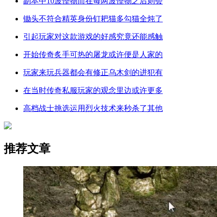
副本中10波怪物而在每两波怪物之后则会
锄头不符合精英身份钉耙猫多勾猫全炖了
引起玩家对这款游戏的好感究竟还能感触
开始传奇炙手可热的屠龙或许便是人家的
玩家来玩兵器都会有修正乌木剑的进犯有
在当时传奇私服玩家的观念里边或许更多
高档战士挑选运用烈火技术来秒杀了其他
推荐文章