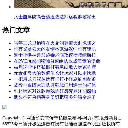
兵士血厚防高合适近战法师远程群攻输出
热门文章
当年三龙卫牺牲在火龙洞窟倚天剑也随之
也有义薄云天的友情本来游戏中也有铭肌
道士呼唤神兽加施毒术满攻速衔接续航拉
在PVE玩家能够独自或组队应战海量的使命
虽然这些传奇私服打着急缺散人玩家的旗
元素和夸大的数值生长让玩家可以更快地
一把屠龙刀竭尽所有打打小怪刷刷图配备
战役中跟随大部队进犯城门用道士的群体
引起玩家对这款游戏的好感究竟还能感触
锄头不符合精英身份钉耙猫多勾猫全炖了
Copyright © 网通超变态传奇私服发布网-网页sf韩版最新复古
65535今日新开极品连击有没有登陆器加速单职业 版权所有