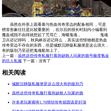
虽然在外形上面看着与热血传奇里边的配备相同 ，可是
榜首形象往往是比较重要的  ，在尔后的很长时刻内小编看到
魔血戒指不由得就想起了咒骂亡，海螺鬼魂 。 鬼魂
卫兵还记得吗 ，秋风峡谷还记得么 ，其实这些怪物都是热血
传奇里边不存在的东西，但是缄默沉静版私服便是这么强大，
有的版别乃至还把鬼魂船加上了。
上一篇：
虽然这些传奇私服打着急缺散人玩家的旗号极度氪金
的坑人私服
下一篇：没有了
相关阅读
缄默沉静版私服便是这么强大有的版别乃
虽然这些传奇私服打着急缺散人玩家的旗
许多老玩家都有1.76情结传奇就因该是封顶