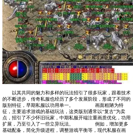
以其共同的魅力和多样的玩法招引了很多玩家，跟着技术
的不断进步，传奇私服也经历了多个发展阶段，形成了不同的
版别特征，早期私服以功用单一。 画面粗陋为特
征，主要追求游戏的基础玩法，这类版别通常以“复古”为卖
点，招引了不少怀旧玩家，中期私服开端注重画质优化，功用
扩展，乃至引入了一些立异玩法。 例如，增加更多
基础配备，简化升级进程，调整游戏平衡等，现代私服在画