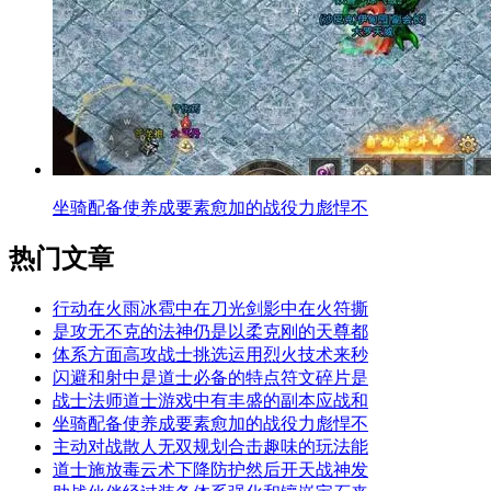
坐骑配备使养成要素愈加的战役力彪悍不
热门文章
行动在火雨冰雹中在刀光剑影中在火符撕
是攻无不克的法神仍是以柔克刚的天尊都
体系方面高攻战士挑选运用烈火技术来秒
闪避和射中是道士必备的特点符文碎片是
战士法师道士游戏中有丰盛的副本应战和
坐骑配备使养成要素愈加的战役力彪悍不
主动对战散人无双规划合击趣味的玩法能
道士施放毒云术下降防护然后开天战神发