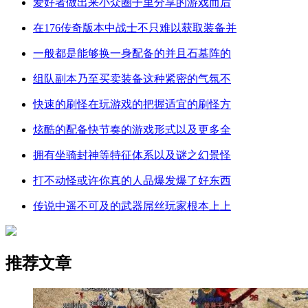
爱好者做出来小众圈子里分享的游戏而后
在176传奇版本中战士不只难以获取装备并
一般都是能够换一身配备的并且石墓阵的
组队副本乃至买卖装备这种紧密的气氛不
快速的刷怪在玩游戏的把握适宜的刷怪方
炫酷的配备快节奏的游戏形式以及更多全
拥有坐骑封神等特征体系以及谜之幻景怪
打不动怪或许你真的人品爆发爆了好东西
传说中遥不可及的武器屌丝玩家根本上上
推荐文章