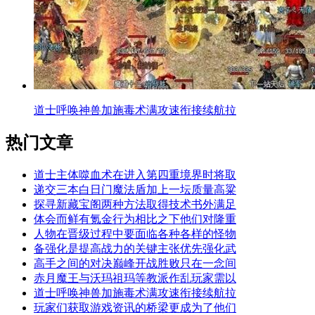
道士呼唤神兽加施毒术满攻速衔接续航拉
热门文章
道士主体噬血术在进入第四重境界时将取
递交三本白日门魔法盾加上一坛质量高粱
探寻新藏宝阁两种方法取得技术书外满足
体会而鲜有氪金行为相比之下他们对隆重
人物在晋级过程中要面临各种各样的怪物
备强化是提高战力的关键主张优先强化武
高手之间的对决巅峰开战胜败只在一念间
赤月魔王与沃玛祖玛等教派作乱玩家需以
道士呼唤神兽加施毒术满攻速衔接续航拉
玩家们获取游戏资讯的桥梁更成为了他们