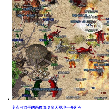
变态弓箭手的恶魔降临翻天覆地一开所有