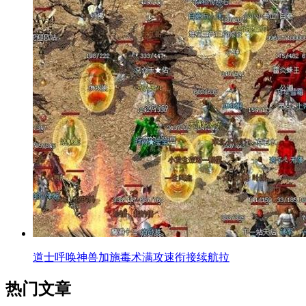
道士呼唤神兽加施毒术满攻速衔接续航拉
热门文章