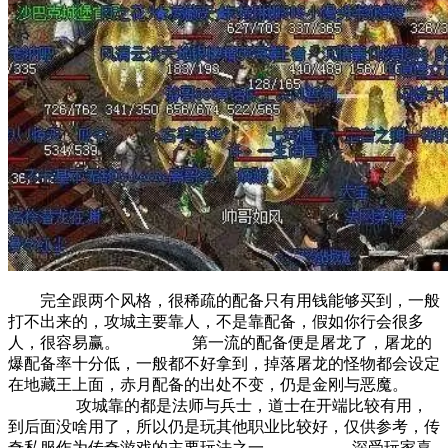
完全跟两个风格，很稀疏的配备只有用钱能够买到，一般
打不出来的，攻城主要靠人，不是靠配备，假如你行会很多
人，很容易赢。 第一流的配备便是屠龙了，屠龙的
爆配备率十分低，一般都不好拿到，掉落屠龙的怪物都会设定
在地藏王上面，赤月配备的出处不变，仍是金刚与恶魔。
攻城靠的都是法师与兵士，道士在开端比较有用，
到后面没啥用了，所以仍是玩其他职业比较好，仅供参考，传
奇私服作为传奇游戏的主要玩法之一。 深受玩家喜