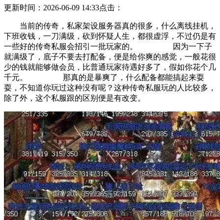
更新时间：2026-06-09 14:33
点击：
当前的传奇，私家架设服务器真的很多，什么离线挂机，
下班收钱，一刀满级，砍到怀疑人生，都很虚浮，不过仍是有
一些好的传奇私服会招引一批玩家的。 因为一下子
就满级了，底子不要去打配备，便是给你爽的感觉，一般花很
少的钱就能够做会员，比普通玩家待遇好多了，假如你花个几
千元。 那真的是暴爽了，什么配备都能搞起来耍
耍，不知道你玩过这种没有呢？这种传奇私服玩的人比较多，
除了外，这个私服跟的区别便是有改变。