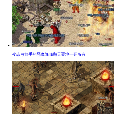
变态弓箭手的恶魔降临翻天覆地一开所有