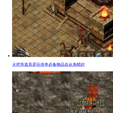
火把等道具是玩传奇必备物品自从免蜡封