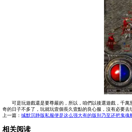
可是玩遊戲還是要尊嚴的，所以，咱們以後選遊戲，千萬
奇的日子不多了，玩就玩壹個長久壹點的良心服，沒有必要去
上一篇：
缄默沉静版私服便是这么强大有的版别乃至还把鬼魂
相关阅读