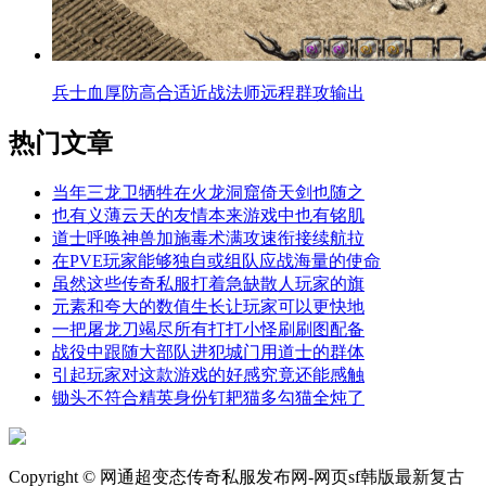
兵士血厚防高合适近战法师远程群攻输出
热门文章
当年三龙卫牺牲在火龙洞窟倚天剑也随之
也有义薄云天的友情本来游戏中也有铭肌
道士呼唤神兽加施毒术满攻速衔接续航拉
在PVE玩家能够独自或组队应战海量的使命
虽然这些传奇私服打着急缺散人玩家的旗
元素和夸大的数值生长让玩家可以更快地
一把屠龙刀竭尽所有打打小怪刷刷图配备
战役中跟随大部队进犯城门用道士的群体
引起玩家对这款游戏的好感究竟还能感触
锄头不符合精英身份钉耙猫多勾猫全炖了
Copyright © 网通超变态传奇私服发布网-网页sf韩版最新复古