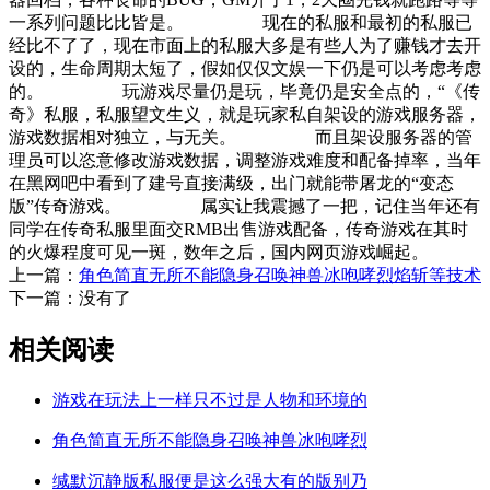
一系列问题比比皆是。 现在的私服和最初的私服已
经比不了了，现在市面上的私服大多是有些人为了赚钱才去开
设的，生命周期太短了，假如仅仅文娱一下仍是可以考虑考虑
的。 玩游戏尽量仍是玩，毕竟仍是安全点的，“《传
奇》私服，私服望文生义，就是玩家私自架设的游戏服务器，
游戏数据相对独立，与无关。 而且架设服务器的管
理员可以恣意修改游戏数据，调整游戏难度和配备掉率，当年
在黑网吧中看到了建号直接满级，出门就能带屠龙的“变态
版”传奇游戏。 属实让我震撼了一把，记住当年还有
同学在传奇私服里面交RMB出售游戏配备，传奇游戏在其时
的火爆程度可见一斑，数年之后，国内网页游戏崛起。
上一篇：
角色简直无所不能隐身召唤神兽冰咆哮烈焰斩等技术
下一篇：没有了
相关阅读
游戏在玩法上一样只不过是人物和环境的
角色简直无所不能隐身召唤神兽冰咆哮烈
缄默沉静版私服便是这么强大有的版别乃