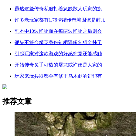
虽然这些传奇私服打着急缺散人玩家的旗
许多老玩家都有1.76情结传奇就因该是封顶
副本中10波怪物而在每两波怪物之后则会
锄头不符合精英身份钉耙猫多勾猫全炖了
引起玩家对这款游戏的好感究竟还能感触
开始传奇炙手可热的屠龙或许便是人家的
玩家来玩兵器都会有修正乌木剑的进犯有
推荐文章