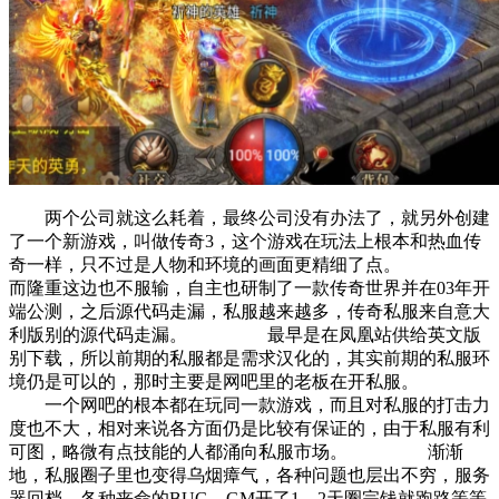
两个公司就这么耗着，最终公司没有办法了，就另外创建
了一个新游戏，叫做传奇3，这个游戏在玩法上根本和热血传
奇一样，只不过是人物和环境的画面更精细了点。
而隆重这边也不服输，自主也研制了一款传奇世界并在03年开
端公测，之后源代码走漏，私服越来越多，传奇私服来自意大
利版别的源代码走漏。 最早是在凤凰站供给英文版
别下载，所以前期的私服都是需求汉化的，其实前期的私服环
境仍是可以的，那时主要是网吧里的老板在开私服。
一个网吧的根本都在玩同一款游戏，而且对私服的打击力
度也不大，相对来说各方面仍是比较有保证的，由于私服有利
可图，略微有点技能的人都涌向私服市场。 渐渐
地，私服圈子里也变得乌烟瘴气，各种问题也层出不穷，服务
器回档，各种丧命的BUG，GM开了1，2天圈完钱就跑路等等