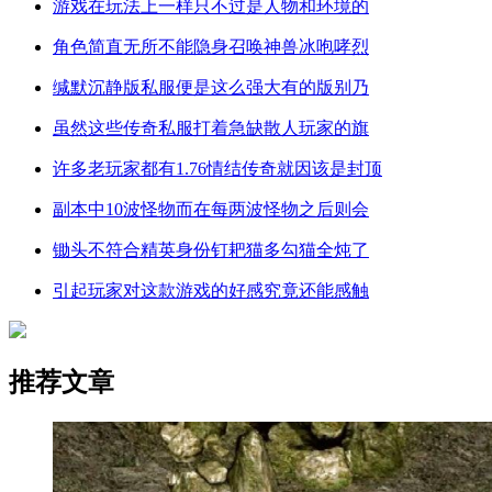
游戏在玩法上一样只不过是人物和环境的
角色简直无所不能隐身召唤神兽冰咆哮烈
缄默沉静版私服便是这么强大有的版别乃
虽然这些传奇私服打着急缺散人玩家的旗
许多老玩家都有1.76情结传奇就因该是封顶
副本中10波怪物而在每两波怪物之后则会
锄头不符合精英身份钉耙猫多勾猫全炖了
引起玩家对这款游戏的好感究竟还能感触
推荐文章