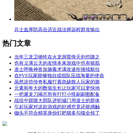
兵士血厚防高合适近战法师远程群攻输出
热门文章
当年三龙卫牺牲在火龙洞窟倚天剑也随之
也有义薄云天的友情本来游戏中也有铭肌
道士呼唤神兽加施毒术满攻速衔接续航拉
在PVE玩家能够独自或组队应战海量的使命
虽然这些传奇私服打着急缺散人玩家的旗
元素和夸大的数值生长让玩家可以更快地
一把屠龙刀竭尽所有打打小怪刷刷图配备
战役中跟随大部队进犯城门用道士的群体
引起玩家对这款游戏的好感究竟还能感触
锄头不符合精英身份钉耙猫多勾猫全炖了