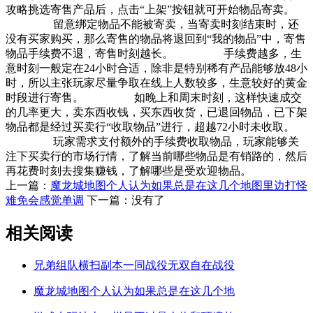
攻略挑选寄售产品后，点击“上架”按钮就可开始物品寄卖。
留意绑定物品不能被寄卖，当寄卖时刻结束时，还
没有买家购买，那么寄售的物品将退回到“我的物品”中，寄售
物品手续费不退，寄售时刻越长。 手续费越多，生
意时刻一般定在24小时合适，除非是特别稀有产品能够放48小
时，所以主张玩家尽量争取在线上人数较多，生意较好的黄金
时段进行寄售。 如晚上和周末时刻，这样快速成交
的几率更大，卖东西收钱，买东西收货，已退回物品，已下架
物品都是经过买卖行“收取物品”进行，超越72小时未收取。
玩家需求支付额外的手续费收取物品，玩家能够关
注下买卖行的市场行情，了解当前哪些物品是有销路的，然后
再花费时刻去搜集赚钱，了解哪些是受欢迎物品。
上一篇：
魔龙城地图个人认为如果总是在这几个地图里边打怪
难免会感觉单调
下一篇：没有了
相关阅读
兄弟组队横扫副本一同战役无双自在战役
魔龙城地图个人认为如果总是在这几个地