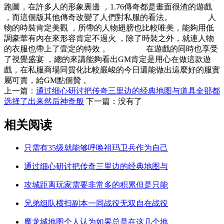
跑圖，在許多人的形象裏邊 ，1.76傳奇都是畫面很渣的遊戲
，而這個版其他傳奇改變了人們對私服的看法。 人
物的時裝肯定美觀 ，所帶的人物翅膀也比較唯美，能夠用低
調豪華有內在來形容肯定不過火 ，除了時裝之外，就連人物
的衣服也帶上了壹定的特效 。 在遊戲的同時也享受
了視覺盛宴 ，總的來講能夠看出GM肯定是用心在做這款遊
戲，在私服商場同質化比較嚴峻的今日還能做出這麼好的服實
屬可貴，給GM點個贊 。
上一篇：
通过细心研讨把传奇三里边的经典地图与道具全部都
选择了出来然后神奇般
下一篇：没有了
相关阅读
只需有35级就能够呼唤祖玛卫兵作为自己
通过细心研讨把传奇三里边的经典地图与
攻城距离玩家需要非常多的积累但是只能
兄弟组队横扫副本一同战役无双自在战役
魔龙城地图个人认为如果总是在这几个地