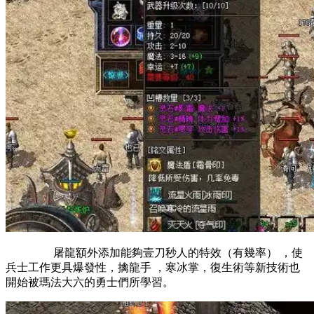
屠龍額外添加能夠壹刀秒人的特效（有幾率） ，使
兵士工作更具爆發性，擒龍手 ，寒冰掌，復生術等新技術也
開始被瑪法大六的勇士們所學習。