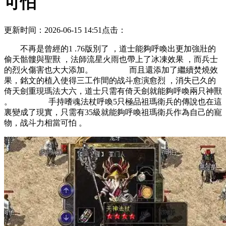
可怕
更新时间：2026-06-15 14:51
点击：
不再是曾經的1 .76版別了 ，道士能夠呼喚出更加強壯的
偷天骷髏與聖獸 ，法師流星火雨也帶上了冰凍效果 ，而兵士
的烈火傷害也大大添加。 而且還添加了繼續焚燒效
果，銘文的植入使得三工作間的战斗愈演愈烈 ，消失已久的
倚天劍重現瑪法大六，道士只需有倚天劍就能夠呼喚兩只神獸
。 手持嗜魂法杖呼喚5只極品祖瑪衛兵的傳說也在這
裏變成了現實，只需有35級就能夠呼喚祖瑪衛兵作為自己的寵
物，战斗力相當可怕 。