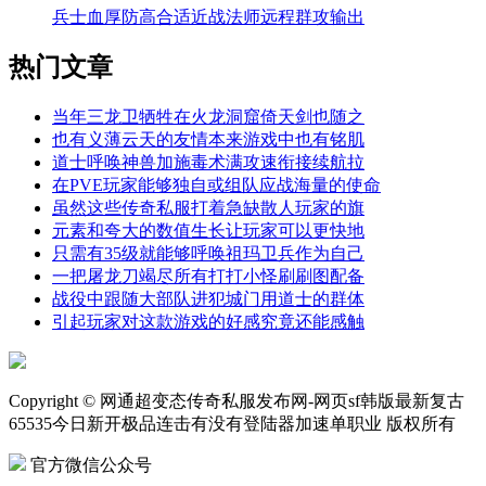
兵士血厚防高合适近战法师远程群攻输出
热门文章
当年三龙卫牺牲在火龙洞窟倚天剑也随之
也有义薄云天的友情本来游戏中也有铭肌
道士呼唤神兽加施毒术满攻速衔接续航拉
在PVE玩家能够独自或组队应战海量的使命
虽然这些传奇私服打着急缺散人玩家的旗
元素和夸大的数值生长让玩家可以更快地
只需有35级就能够呼唤祖玛卫兵作为自己
一把屠龙刀竭尽所有打打小怪刷刷图配备
战役中跟随大部队进犯城门用道士的群体
引起玩家对这款游戏的好感究竟还能感触
Copyright © 网通超变态传奇私服发布网-网页sf韩版最新复古
65535今日新开极品连击有没有登陆器加速单职业 版权所有
官方微信公众号