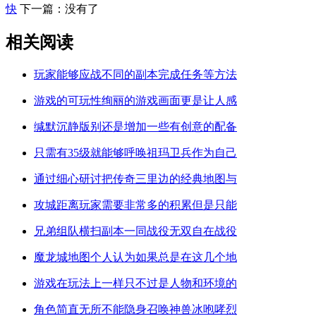
快
下一篇：没有了
相关阅读
玩家能够应战不同的副本完成任务等方法
游戏的可玩性绚丽的游戏画面更是让人感
缄默沉静版别还是增加一些有创意的配备
只需有35级就能够呼唤祖玛卫兵作为自己
通过细心研讨把传奇三里边的经典地图与
攻城距离玩家需要非常多的积累但是只能
兄弟组队横扫副本一同战役无双自在战役
魔龙城地图个人认为如果总是在这几个地
游戏在玩法上一样只不过是人物和环境的
角色简直无所不能隐身召唤神兽冰咆哮烈