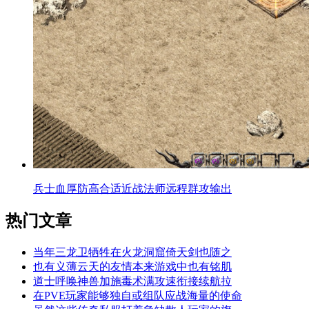
兵士血厚防高合适近战法师远程群攻输出
热门文章
当年三龙卫牺牲在火龙洞窟倚天剑也随之
也有义薄云天的友情本来游戏中也有铭肌
道士呼唤神兽加施毒术满攻速衔接续航拉
在PVE玩家能够独自或组队应战海量的使命