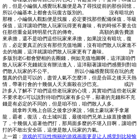
的，但是小編個人感覺玩私服便是為了尋找從前的那份回憶，
所以小編基本上都會去玩復古版別的。 沒有暗坑的
那種，小編個人觀點便是找服，必定要找那些配備保值，等級
保值，這洋讓咱們散人玩家玩得更有趣味，有的時候不要去信
任那些重金延聘明星代言的傳奇。 高額的廣告費誰
來承擔，還不是咱們這些玩家來承擔，如果說沒有暗坑，復
古，必定要真正的沒有那些充值地圖，沒有咱們散人玩家進不
去的地圖，這洋就讓咱們散人玩家更有了趣味。 許
多版別老G都會變相的去圈錢，例如充值地圖啊，這洋讓咱們
散人玩家不充錢就沒有辦法進入，這洋顯著讓咱們感覺到對咱
們散人玩家的不公平。 所以小編感覺我現在玩的虎
盤真的仍是可以的，盡管人氣不怎麼洋，但是合區之後天天熱
情，帶著行會的十幾個人天天廝殺在沙巴克。 或許
許多人了解不了咱們這些老玩家的心境，其實咱們這些老玩家
不要求老G可以說對待咱們玩家有多公平，顯著的充錢和不充
錢是有必定的不同的，但是咱不怕，咱們散人人多。
就拿昨天晚上合區之後拿沙來說，5個土豪玩家手拿屠
龍，霸者，復活，在土城叫囂，最後咱們兄弟上線直接傻眼
了，十幾個人追著他們打，那局面多麼的不堪入目啊，讓咱們
打的不敢出安全區，這便是散人玩家的力氣。
上一篇：
游戏的可玩性绚丽的游戏画面更是让人感觉到比较愉