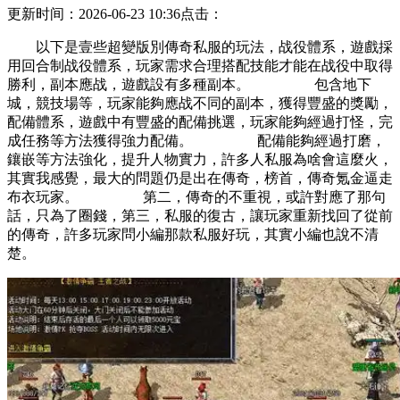
更新时间：2026-06-23 10:36
点击：
以下是壹些超變版別傳奇私服的玩法，战役體系，遊戲採
用回合制战役體系，玩家需求合理搭配技能才能在战役中取得
勝利，副本應战，遊戲設有多種副本。 包含地下
城，競技場等，玩家能夠應战不同的副本，獲得豐盛的獎勵，
配備體系，遊戲中有豐盛的配備挑選，玩家能夠經過打怪，完
成任務等方法獲得強力配備。 配備能夠經過打磨，
鑲嵌等方法強化，提升人物實力，許多人私服為啥會這麼火，
其實我感覺，最大的問題仍是出在傳奇，榜首，傳奇氪金逼走
布衣玩家。 第二，傳奇的不重視，或許對應了那句
話，只為了圈錢，第三，私服的復古，讓玩家重新找回了從前
的傳奇，許多玩家問小編那款私服好玩，其實小編也說不清
楚。